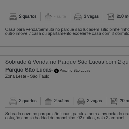
2 quartos
- suíte
3 vagas
250 m
Casa para venda/permuta no parque são lucasem sítio pinheirinh
outro imóvel / casa ou apartamento excelente casa com 2 dormitór
Sobrado à Venda no Parque São Lucas com 2 qua
Parque São Lucas
-
Próximo São Lucas
Zona Leste - São Paulo
2 quartos
2 suítes
2 vagas
70 m
Sobrado novo no parque são lucas, paralela com a avenida do ora
estação camilo haddad do monotrilho. 02 suítes, sala 2 ambient...