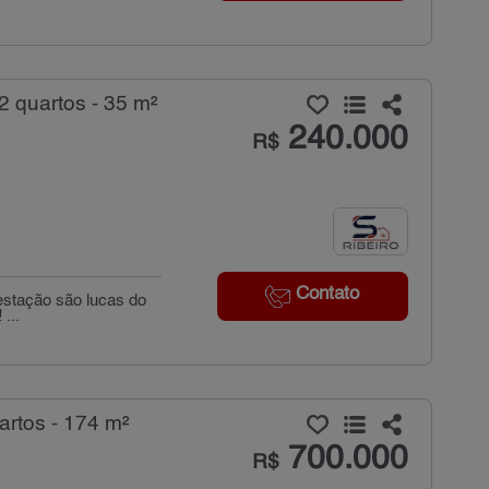
 quartos - 35 m²
240.000
R$
Contato
estação são lucas do
...
rtos - 174 m²
700.000
R$