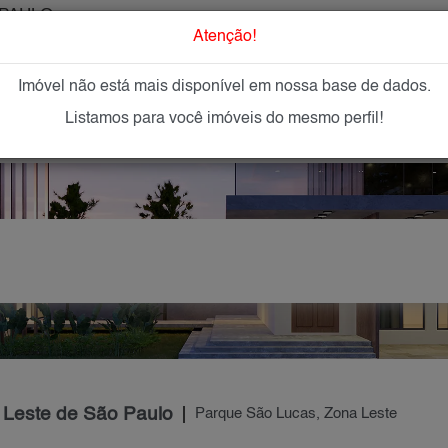
PAULO
O que Procur
Atenção!
Imóvel não está mais disponível em nossa base de dados.
GAR
IMÓVEIS NOVOS
IMOBILIÁRIAS
OFEREÇA
Listamos para você imóveis do mesmo perfil!
 Leste de São Paulo
Parque São Lucas, Zona Leste