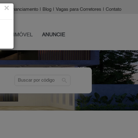
×
a?
|
Financiamento
|
Blog
|
Vagas para Corretores
|
Contato
 SEU IMÓVEL
ANUNCIE
search