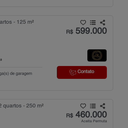
rtos - 125 m²
599.000
R$
²
Contato
aga(s) de garagem
 quartos - 250 m²
460.000
R$
Aceita Permuta