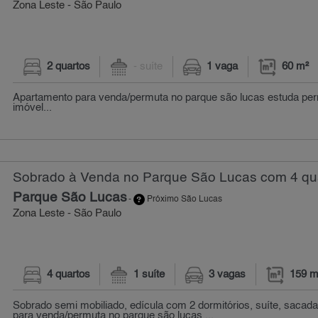
Zona Leste - São Paulo
2 quartos
- suíte
1 vaga
60 m²
Apartamento para venda/permuta no parque são lucas estuda per
imóvel...
Sobrado à Venda no Parque São Lucas com 4 qua
Parque São Lucas
-
Próximo São Lucas
Zona Leste - São Paulo
4 quartos
1 suíte
3 vagas
159 m
Sobrado semi mobiliado, edícula com 2 dormitórios, suíte, sacada
para venda/permuta no parque são lucas ...