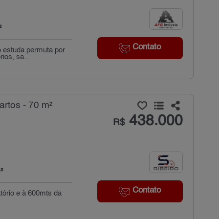
²
Contato
o estuda permuta por
ios, sa...
rtos - 70 m²
438.000
R$
²
Contato
tório e à 600mts da