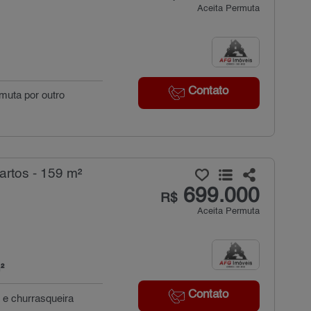
Aceita Permuta
Contato
muta por outro
rtos - 159 m²
699.000
R$
Aceita Permuta
²
Contato
 e churrasqueira