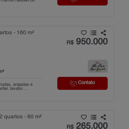
 e camilo haddad do
rtos - 160 m²
950.000
R$
m²
Contato
mplas, arejadas e
tar, lavabo ...
 quartos - 60 m²
265.000
R$