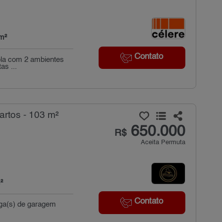
m²
Contato
pla com 2 ambientes
as ...
rtos - 103 m²
650.000
R$
Aceita Permuta
²
Contato
aga(s) de garagem