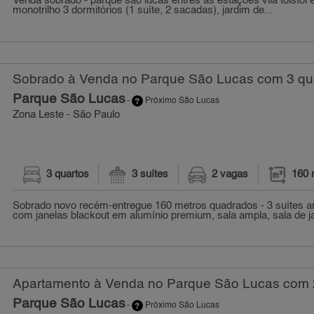
Venda sobrado - parque são lucas entres as estações vila tolstoi
monotrilho 3 dormitórios (1 suíte, 2 sacadas), jardim de...
Sobrado à Venda no Parque São Lucas com 3 qua
Parque São Lucas
-
Próximo São Lucas
Zona Leste - São Paulo
3 quartos
3 suítes
2 vagas
160 
Sobrado novo recém-entregue 160 metros quadrados - 3 suítes a
com janelas blackout em alumínio premium, sala ampla, sala de jan
Apartamento à Venda no Parque São Lucas com 2
Parque São Lucas
-
Próximo São Lucas