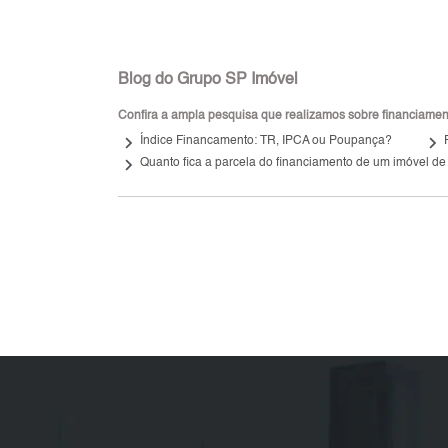
Blog do Grupo SP Imóvel
Confira a ampla pesquisa que realizamos sobre financiamento
keyboard_arrow_right
keyboard_arrow_right
Índice Financamento: TR, IPCA ou Poupança?
keyboard_arrow_right
Quanto fica a parcela do financiamento de um imóvel de