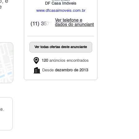
, e
CRECI: 25.369-J
DF Casa Imóveis
e
www.dfcasaimoveis.com.br
Ver telefone e
(11) 3571...
dados do anunciante
Ver todas ofertas deste anunciante
120
anúncios encontrados
Desde
dezembro de 2013
e.