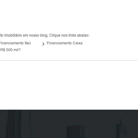
 imobiliário em nosso blog. Clique nos links abaixo:
keyboard_arrow_right
Financiamento Itaú
Financiamento Caixa
 R$ 500 mil?