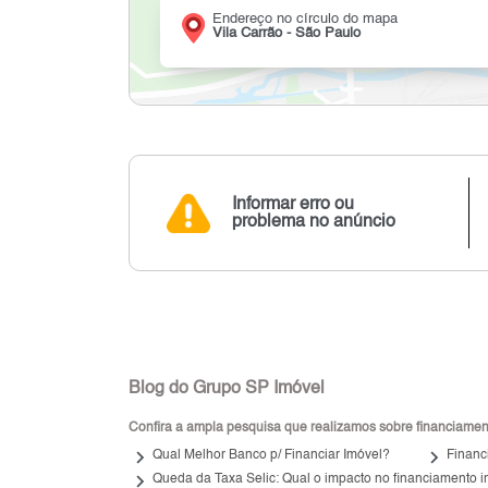
Endereço no círculo do mapa
Vila Carrão - São Paulo
Informar erro ou
problema no anúncio
Blog do Grupo SP Imóvel
Confira a ampla pesquisa que realizamos sobre financiamento
keyboard_arrow_right
keyboard_arrow_right
Qual Melhor Banco p/ Financiar Imóvel?
Financ
keyboard_arrow_right
Queda da Taxa Selic: Qual o impacto no financiamento i