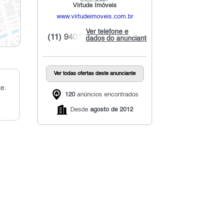
CRECI: 34.900-F
Virtude Imóveis
www.virtudeimoveis.com.br
Ver telefone e
(11) 9403...
dados do anunciante
Ver todas ofertas deste anunciante
e.
120
anúncios encontrados
Desde
agosto de 2012