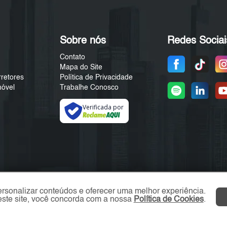
Sobre nós
Redes Sociai
Contato
Mapa do Site
rretores
Política de Privacidade
móvel
Trabalhe Conosco
Verificada por
ersonalizar conteúdos e oferecer uma melhor experiência.
ste site, você concorda com a nossa
Política de Cookies
.