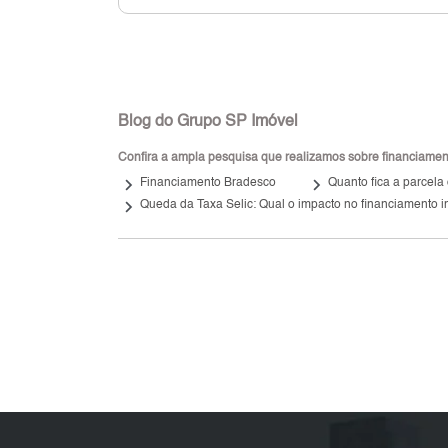
Blog do Grupo SP Imóvel
Confira a ampla pesquisa que realizamos sobre financiamento
keyboard_arrow_right
keyboard_arrow_right
Financiamento Bradesco
Quanto fica a parcela
keyboard_arrow_right
Queda da Taxa Selic: Qual o impacto no financiamento i