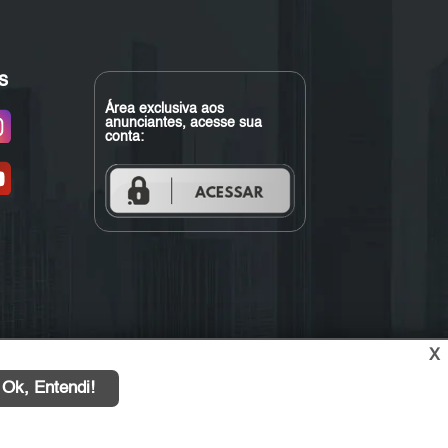
s
Área exclusiva aos
anunciantes, acesse sua
conta:
X
Ok, Entendi!