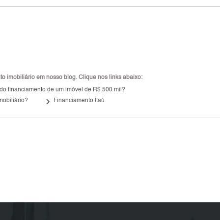
 imobiliário em nosso blog. Clique nos links abaixo:
 do financiamento de um imóvel de R$ 500 mil?
keyboard_arrow_right
mobiliário?
Financiamento Itaú