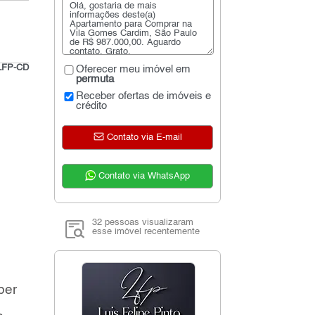
LFP-CD
Oferecer meu imóvel em
permuta
Receber ofertas de imóveis e
crédito
Contato via E-mail
Contato via WhatsApp
32 pessoas visualizaram
esse imóvel recentemente
ber