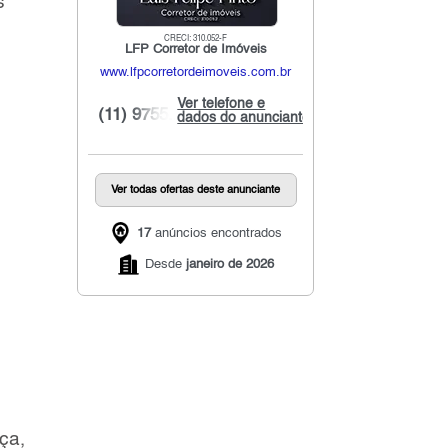
s
CRECI: 310.052-F
LFP Corretor de Imóveis
www.lfpcorretordeimoveis.com.br
Ver telefone e
(11) 9755...
dados do anunciante
Ver todas ofertas deste anunciante
17
anúncios encontrados
Desde
janeiro de 2026
ça,