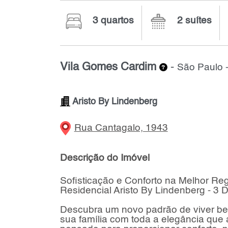
3 quartos
2 suítes
Vila Gomes Cardim
-
São Paulo 
Aristo By Lindenberg
Rua Cantagalo, 1943
Descrição do Imóvel
Sofisticação e Conforto na Melhor Re
Residencial Aristo By Lindenberg - 3 
Descubra um novo padrão de viver be
sua família com toda a elegância que 