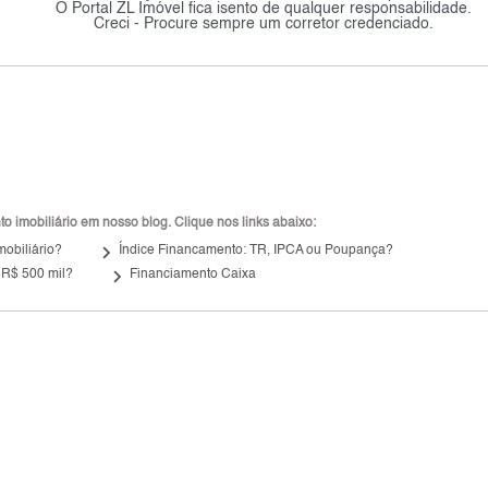
O Portal ZL Imóvel fica isento de qualquer responsabilidade.
Creci - Procure sempre um corretor credenciado.
 imobiliário em nosso blog. Clique nos links abaixo:
keyboard_arrow_right
mobiliário?
Índice Financamento: TR, IPCA ou Poupança?
keyboard_arrow_right
 R$ 500 mil?
Financiamento Caixa