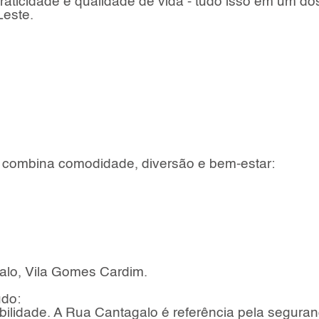
raticidade e qualidade de vida - tudo isso em um do
Leste.
e combina comodidade, diversão e bem-estar:
galo, Vila Gomes Cardim.
udo:
ilidade. A Rua Cantagalo é referência pela seguran