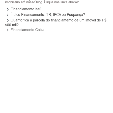
imobiliário em nosso blog. Clique nos links abaixo:
keyboard_arrow_right
Financiamento Itaú
keyboard_arrow_right
Índice Financamento: TR, IPCA ou Poupança?
keyboard_arrow_right
Quanto fica a parcela do financiamento de um imóvel de R$
500 mil?
keyboard_arrow_right
Financiamento Caixa