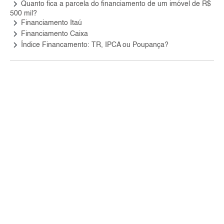
keyboard_arrow_right
Quanto fica a parcela do financiamento de um imóvel de R$
500 mil?
keyboard_arrow_right
Financiamento Itaú
keyboard_arrow_right
Financiamento Caixa
keyboard_arrow_right
Índice Financamento: TR, IPCA ou Poupança?