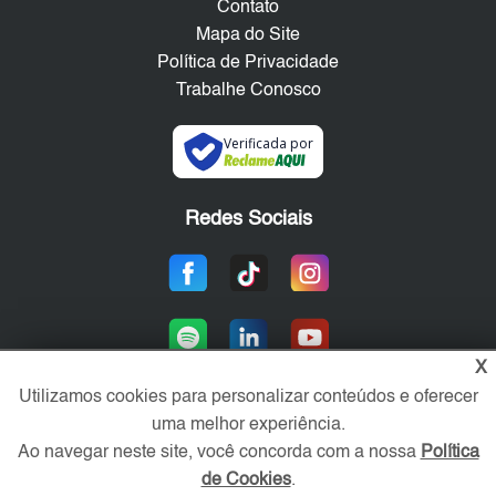
Contato
Mapa do Site
Política de Privacidade
Trabalhe Conosco
Verificada por
Redes Sociais
X
Utilizamos cookies para personalizar conteúdos e oferecer
uma melhor experiência.
Área exclusiva aos anunciantes,
Ao navegar neste site, você concorda com a nossa
Política
acesse sua conta:
de Cookies
.