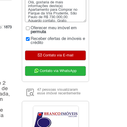
go:
1873
Oferecer meu imóvel em
permuta
Receber ofertas de imóveis e
crédito
Contato via E-mail
Contato via WhatsApp
e 2
s de
47 pessoas visualizaram
ada,
esse imóvel recentemente
um
te
da