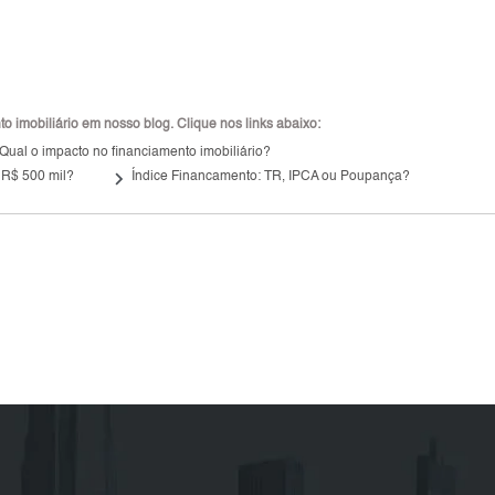
 imobiliário em nosso blog. Clique nos links abaixo:
Qual o impacto no financiamento imobiliário?
keyboard_arrow_right
 R$ 500 mil?
Índice Financamento: TR, IPCA ou Poupança?