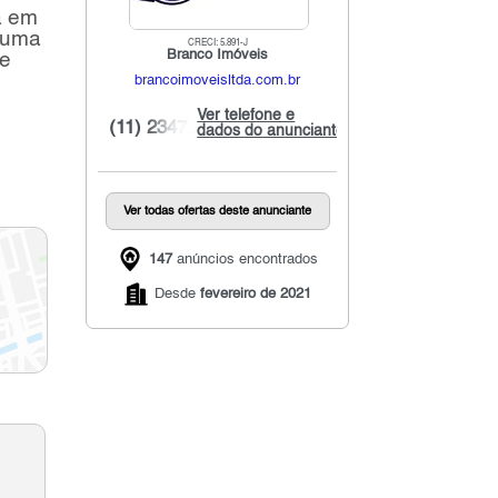
a em
m uma
CRECI: 5.891-J
Branco Imóveis
te
brancoimoveisltda.com.br
Ver telefone e
(11) 2347...
dados do anunciante
Ver todas ofertas deste anunciante
147
anúncios encontrados
Desde
fevereiro de 2021