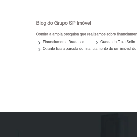
Blog do Grupo SP Imóvel
Confira a ampla pesquisa que realizamos sobre financiamento
keyboard_arrow_right
keyboard_arrow_right
Financiamento Bradesco
Queda da Taxa Selic: 
keyboard_arrow_right
Quanto fica a parcela do financiamento de um imóvel de