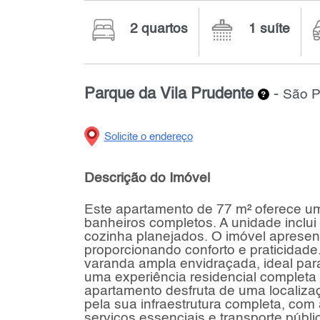
2 quartos
1 suíte
Parque da Vila Prudente
-
São P
Solicite o endereço
Descrição do Imóvel
Este apartamento de 77 m² oferece um 
banheiros completos. A unidade inclu
cozinha planejados. O imóvel apresent
proporcionando conforto e praticidad
varanda ampla envidraçada, ideal par
uma experiência residencial completa
apartamento desfruta de uma localiza
pela sua infraestrutura completa, com
serviços essenciais e transporte públi