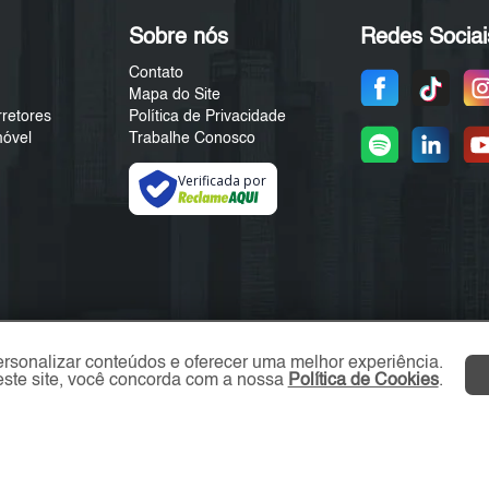
Sobre nós
Redes Sociai
Contato
Mapa do Site
rretores
Política de Privacidade
móvel
Trabalhe Conosco
Verificada por
ersonalizar conteúdos e oferecer uma melhor experiência.
ste site, você concorda com a nossa
Política de Cookies
.
ZL Imóvel © 2026 - Todos os direitos reservados