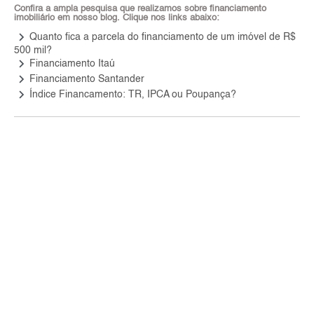
Confira a ampla pesquisa que realizamos sobre financiamento
imobiliário em nosso blog. Clique nos links abaixo:
keyboard_arrow_right
Quanto fica a parcela do financiamento de um imóvel de R$
500 mil?
keyboard_arrow_right
Financiamento Itaú
keyboard_arrow_right
Financiamento Santander
keyboard_arrow_right
Índice Financamento: TR, IPCA ou Poupança?