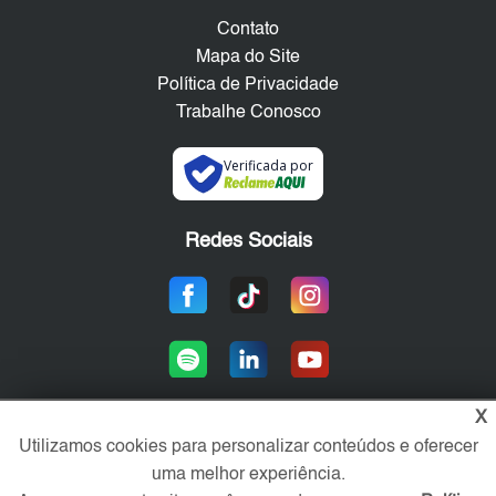
Contato
Mapa do Site
Política de Privacidade
Trabalhe Conosco
Verificada por
Redes Sociais
X
Utilizamos cookies para personalizar conteúdos e oferecer
Área exclusiva aos anunciantes,
uma melhor experiência.
acesse sua conta: