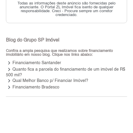
Todas as informações deste anúncio são fornecidas pelo
anunciante.
O Portal ZL Imóvel fica isento de qualquer
responsabilidade.
Creci - Procure sempre um corretor
credenciado.
Blog do Grupo SP Imóvel
Confira a ampla pesquisa que realizamos sobre financiamento
imobiliário em nosso blog. Clique nos links abaixo:
keyboard_arrow_right
Financiamento Santander
keyboard_arrow_right
Quanto fica a parcela do financiamento de um imóvel de R$
500 mil?
keyboard_arrow_right
Qual Melhor Banco p/ Financiar Imóvel?
keyboard_arrow_right
Financiamento Bradesco