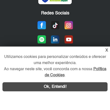
Redes Sociais
X
Utilizamos cookies para personalizar conteúdos e oferecer
uma melhor experiência.
Área exclusiva aos anunciantes,
acesse sua conta:
Ao navegar neste site, você concorda com a nossa
Política
de Cookies
.
Ok, Entendi!
WhatsApp
Contatar