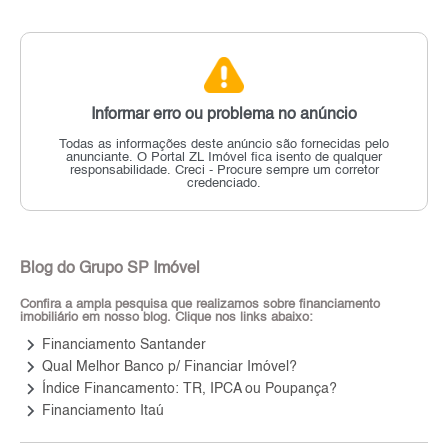
Informar erro ou problema no anúncio
Todas as informações deste anúncio são fornecidas pelo
anunciante.
O Portal ZL Imóvel fica isento de qualquer
responsabilidade.
Creci - Procure sempre um corretor
credenciado.
Blog do Grupo SP Imóvel
Confira a ampla pesquisa que realizamos sobre financiamento
imobiliário em nosso blog. Clique nos links abaixo:
keyboard_arrow_right
Financiamento Santander
keyboard_arrow_right
Qual Melhor Banco p/ Financiar Imóvel?
keyboard_arrow_right
Índice Financamento: TR, IPCA ou Poupança?
keyboard_arrow_right
Financiamento Itaú