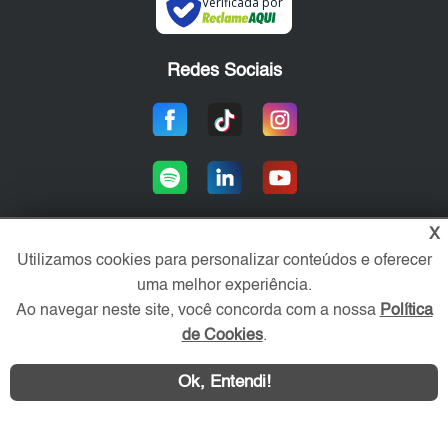
Verificada por
Redes Sociais
X
Utilizamos cookies para personalizar conteúdos e oferecer
Área exclusiva aos anunciantes,
uma melhor experiência.
acesse sua conta:
Ao navegar neste site, você concorda com a nossa
Política
de Cookies
.
Ok, Entendi!
WhatsApp
Contatar