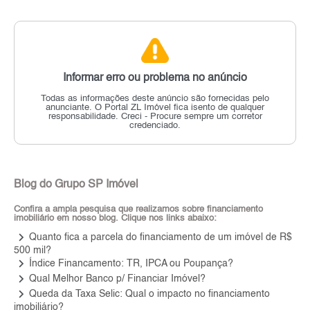
Informar erro ou problema no anúncio
Todas as informações deste anúncio são fornecidas pelo
anunciante.
O Portal ZL Imóvel fica isento de qualquer
responsabilidade.
Creci - Procure sempre um corretor
credenciado.
Blog do Grupo SP Imóvel
Confira a ampla pesquisa que realizamos sobre financiamento
imobiliário em nosso blog. Clique nos links abaixo:
keyboard_arrow_right
Quanto fica a parcela do financiamento de um imóvel de R$
500 mil?
keyboard_arrow_right
Índice Financamento: TR, IPCA ou Poupança?
keyboard_arrow_right
Qual Melhor Banco p/ Financiar Imóvel?
keyboard_arrow_right
Queda da Taxa Selic: Qual o impacto no financiamento
imobiliário?