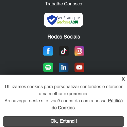
Trabalhe Conosco
Verificada por
Redes Sociais
X
Utilizamos cookies para personalizar conteúdos e oferecer
uma melhor experiência.
Área exclusiva aos anunciantes,
acesse sua conta:
Ao navegar neste site, você concorda com a nossa
Política
de Cookies
.
Ok, Entendi!
WhatsApp
Contatar