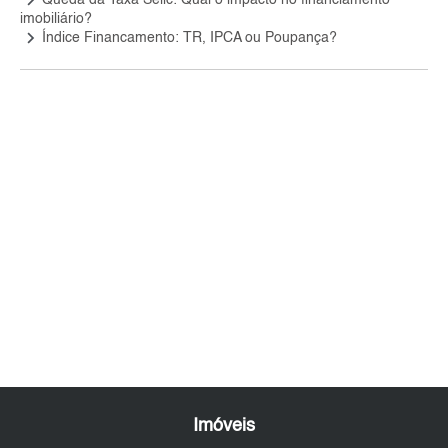
keyboard_arrow_right
Queda da Taxa Selic: Qual o impacto no financiamento
imobiliário?
keyboard_arrow_right
Índice Financamento: TR, IPCA ou Poupança?
Imóveis