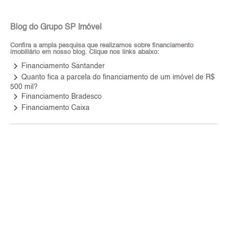
Blog do Grupo SP Imóvel
Confira a ampla pesquisa que realizamos sobre financiamento
imobiliário em nosso blog. Clique nos links abaixo:
keyboard_arrow_right
Financiamento Santander
keyboard_arrow_right
Quanto fica a parcela do financiamento de um imóvel de R$
500 mil?
keyboard_arrow_right
Financiamento Bradesco
keyboard_arrow_right
Financiamento Caixa