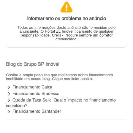
Informar erro ou problema no anúncio
Todas as informações deste anúncio são fornecidas pelo
anunciante.
O Portal ZL Imóvel fica isento de qualquer
responsabilidade.
Creci - Procure sempre um corretor
credenciado.
Blog do Grupo SP Imóvel
Confira a ampla pesquisa que realizamos sobre financiamento
imobiliário em nosso blog. Clique nos links abaixo:
keyboard_arrow_right
Financiamento Caixa
keyboard_arrow_right
Financiamento Bradesco
keyboard_arrow_right
Queda da Taxa Selic: Qual o impacto no financiamento
imobiliário?
keyboard_arrow_right
Financiamento Santander