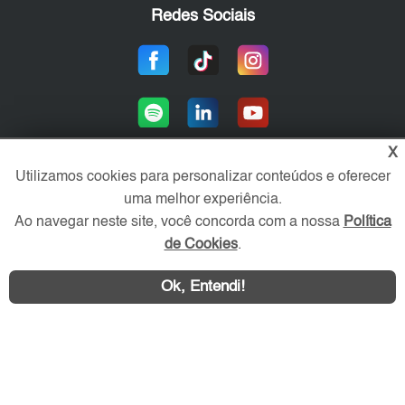
Redes Sociais
X
Utilizamos cookies para personalizar conteúdos e oferecer
uma melhor experiência.
Área exclusiva aos anunciantes,
acesse sua conta:
Ao navegar neste site, você concorda com a nossa
Política
de Cookies
.
Ok, Entendi!
WhatsApp
Contatar