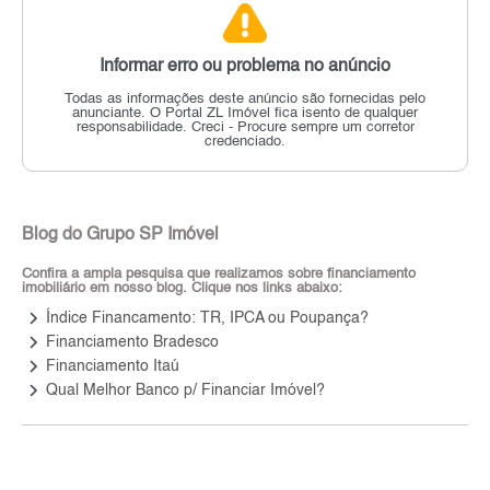
Informar erro ou problema no anúncio
Todas as informações deste anúncio são fornecidas pelo
anunciante.
O Portal ZL Imóvel fica isento de qualquer
responsabilidade.
Creci - Procure sempre um corretor
credenciado.
Blog do Grupo SP Imóvel
Confira a ampla pesquisa que realizamos sobre financiamento
imobiliário em nosso blog. Clique nos links abaixo:
keyboard_arrow_right
Índice Financamento: TR, IPCA ou Poupança?
keyboard_arrow_right
Financiamento Bradesco
keyboard_arrow_right
Financiamento Itaú
keyboard_arrow_right
Qual Melhor Banco p/ Financiar Imóvel?