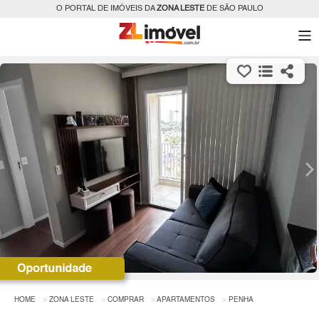
O PORTAL DE IMÓVEIS DA
ZONA LESTE
DE SÃO PAULO
HOME
ZONA LESTE
COMPRAR
APARTAMENTOS
PENHA