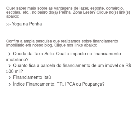
Quer saber mais sobre as vantagens de lazer, esporte, comércio,
escolas, etc., no bairro do(a) Penha, Zona Leste? Clique no(s) link(s)
abaixo:
Yoga na Penha
>>
Confira a ampla pesquisa que realizamos sobre financiamento
imobiliário em nosso blog. Clique nos links abaixo:
keyboard_arrow_right
Queda da Taxa Selic: Qual o impacto no financiamento
imobiliário?
keyboard_arrow_right
Quanto fica a parcela do financiamento de um imóvel de R$
500 mil?
keyboard_arrow_right
Financiamento Itaú
keyboard_arrow_right
Índice Financamento: TR, IPCA ou Poupança?