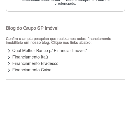
credenciado.
Blog do Grupo SP Imóvel
Confira a ampla pesquisa que realizamos sobre financiamento
imobiliário em nosso blog. Clique nos links abaixo:
keyboard_arrow_right
Qual Melhor Banco p/ Financiar Imóvel?
keyboard_arrow_right
Financiamento Itaú
keyboard_arrow_right
Financiamento Bradesco
keyboard_arrow_right
Financiamento Caixa