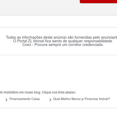
Todas as informações deste anúncio são fornecidas pelo anunciant
O Portal ZL Imóvel fica isento de qualquer responsabilidade.
Creci - Procure sempre um corretor credenciado.
 imobiliário em nosso blog. Clique nos links abaixo:
keyboard_arrow_right
keyboard_arrow_right
Financiamento Caixa
Qual Melhor Banco p/ Financiar Imóvel?