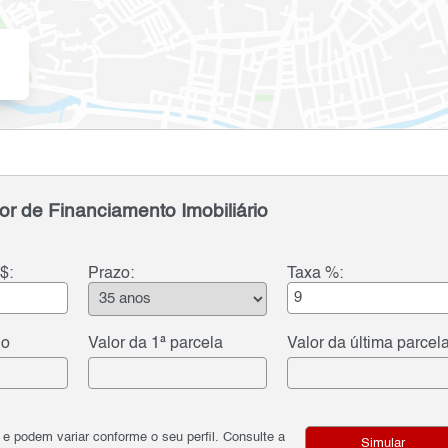
or de Financiamento Imobiliário
$:
Prazo:
Taxa %:
do
Valor da 1ª parcela
Valor da última parcel
podem variar conforme o seu perfil. Consulte a
Simular