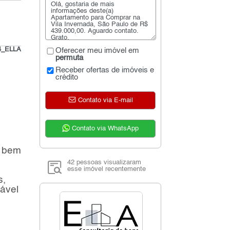
4_ELLA
Oferecer meu imóvel em
permuta
Receber ofertas de imóveis e
crédito
Contato via E-mail
Contato via WhatsApp
o bem
42 pessoas visualizaram
esse imóvel recentemente
s,
tável