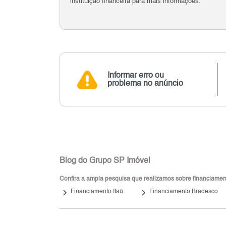
instituição financeira para mais informações.
Informar erro ou
problema no anúncio
Blog do Grupo SP Imóvel
Confira a ampla pesquisa que realizamos sobre financiamento
keyboard_arrow_right
keyboard_arrow_right
Financiamento Itaú
Financiamento Bradesco