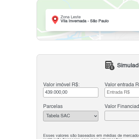
Zona Leste
Vila Invernada - São Paulo
Simulad
Valor imóvel R$:
Valor entrada R
Parcelas
Valor Financia
Esses valores são baseados em médias de mercado e 