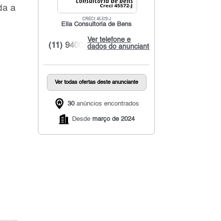
da a
CRECI: 45.572-J
Ella Consultoria de Bens
Ver telefone e
(11) 9400...
dados do anunciante
Ver todas ofertas deste anunciante
30
anúncios encontrados
Desde
março de 2024