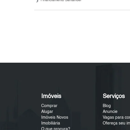
keyboard_arrow_right
Financiamento Santander
Imóveis
Serviços
Comprar
Blog
Alugar
Anuncie
Imóveis Novos
Vagas para co
Imobiliária
Ofereça seu i
O que procura?