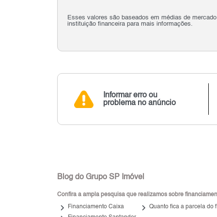
Esses valores são baseados em médias de mercado e 
instituição financeira para mais informações.
Informar erro ou
problema no anúncio
Blog do Grupo SP Imóvel
Confira a ampla pesquisa que realizamos sobre financiamento
keyboard_arrow_right
keyboard_arrow_right
Financiamento Caixa
Quanto fica a parcela do