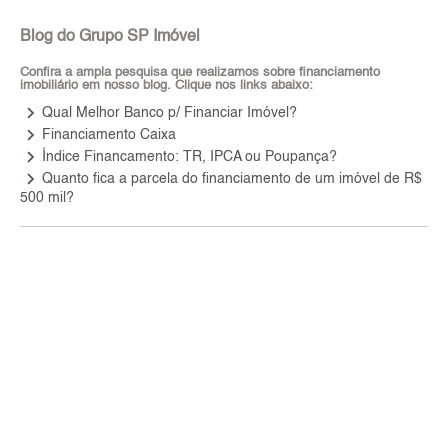
Blog do Grupo SP Imóvel
Confira a ampla pesquisa que realizamos sobre financiamento
imobiliário em nosso blog. Clique nos links abaixo:
keyboard_arrow_right
Qual Melhor Banco p/ Financiar Imóvel?
keyboard_arrow_right
Financiamento Caixa
keyboard_arrow_right
Índice Financamento: TR, IPCA ou Poupança?
keyboard_arrow_right
Quanto fica a parcela do financiamento de um imóvel de R$
500 mil?