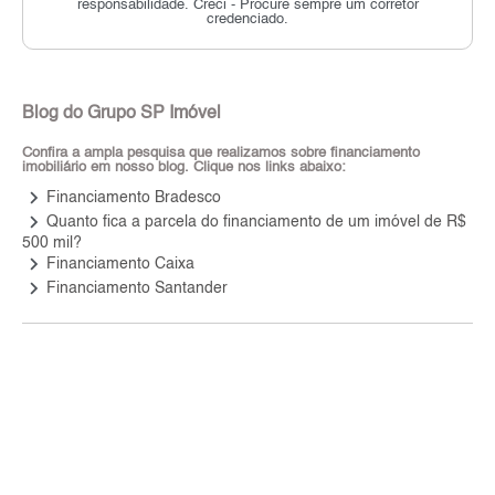
responsabilidade.
Creci - Procure sempre um corretor
credenciado.
Blog do Grupo SP Imóvel
Confira a ampla pesquisa que realizamos sobre financiamento
imobiliário em nosso blog. Clique nos links abaixo:
keyboard_arrow_right
Financiamento Bradesco
keyboard_arrow_right
Quanto fica a parcela do financiamento de um imóvel de R$
500 mil?
keyboard_arrow_right
Financiamento Caixa
keyboard_arrow_right
Financiamento Santander