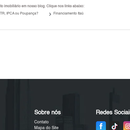
 imobiliário em nosso blog. Clique nos links abaixo:
keyboard_arrow_right
 TR, IPCA ou Poupança?
Financiamento Itaú
Sobre nós
Redes Sociai
Contato
Mapa do Site