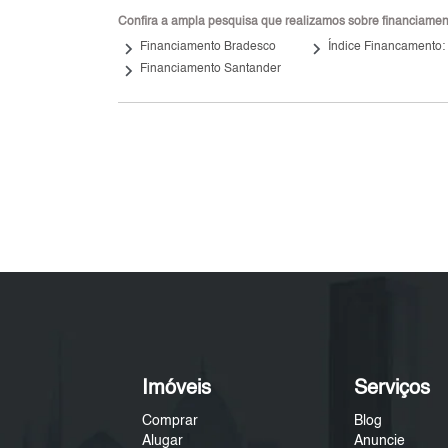
Confira a ampla pesquisa que realizamos sobre financiamento
keyboard_arrow_right
keyboard_arrow_right
Financiamento Bradesco
Índice Financamento:
keyboard_arrow_right
Financiamento Santander
Imóveis
Serviços
Comprar
Blog
Alugar
Anuncie