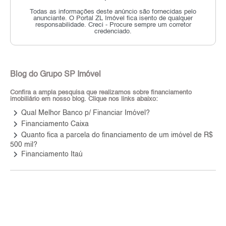
Todas as informações deste anúncio são fornecidas pelo
anunciante.
O Portal ZL Imóvel fica isento de qualquer
responsabilidade.
Creci - Procure sempre um corretor
credenciado.
Blog do Grupo SP Imóvel
Confira a ampla pesquisa que realizamos sobre financiamento
imobiliário em nosso blog. Clique nos links abaixo:
keyboard_arrow_right
Qual Melhor Banco p/ Financiar Imóvel?
keyboard_arrow_right
Financiamento Caixa
keyboard_arrow_right
Quanto fica a parcela do financiamento de um imóvel de R$
500 mil?
keyboard_arrow_right
Financiamento Itaú