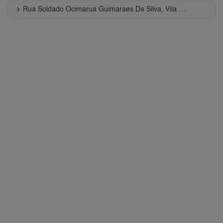
keyboard_arrow_right
Rua Soldado Ocimarua Guimaraes Da Silva, Vila Invernada