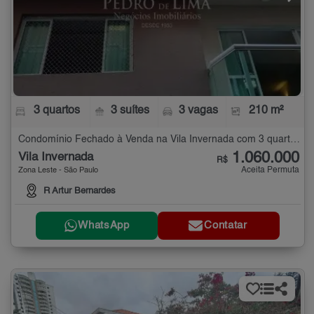
3 quartos
3 suítes
3 vagas
210 m²
Condomínio Fechado à Venda na Vila Invernada com 3 quartos - 210 m²
1.060.000
Vila Invernada
R$
Aceita Permuta
Zona Leste - São Paulo
R Artur Bernardes
WhatsApp
Contatar