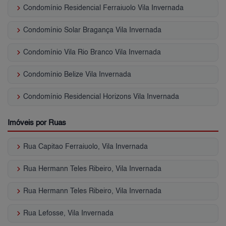
keyboard_arrow_right
Condomínio Residencial Ferraiuolo Vila Invernada
keyboard_arrow_right
Condomínio Solar Bragança Vila Invernada
keyboard_arrow_right
Condomínio Vila Rio Branco Vila Invernada
keyboard_arrow_right
Condomínio Belize Vila Invernada
keyboard_arrow_right
Condomínio Residencial Horizons Vila Invernada
Imóveis por Ruas
keyboard_arrow_right
Rua Capitao Ferraiuolo, Vila Invernada
keyboard_arrow_right
Rua Hermann Teles Ribeiro, Vila Invernada
keyboard_arrow_right
Rua Hermann Teles Ribeiro, Vila Invernada
keyboard_arrow_right
Rua Lefosse, Vila Invernada