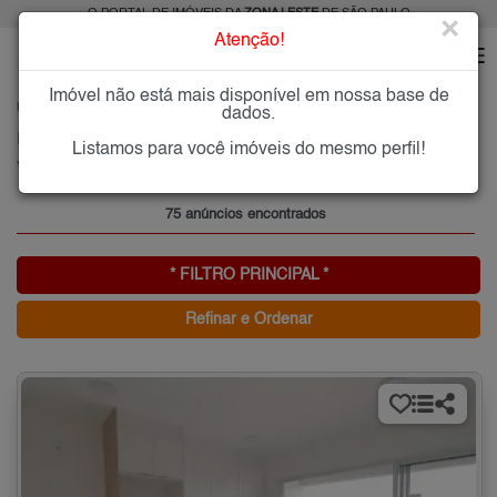
O PORTAL DE IMÓVEIS DA
ZONA LESTE
DE SÃO PAULO
×
Atenção!
Imóvel não está mais disponível em nossa base de
HOME
ZONA LESTE
COMPRAR
VILA INVERNADA
dados.
Imóveis à Venda na Vila Invernada, Zona Leste de São Paulo
Listamos para você imóveis do mesmo perfil!
Vila Invernada, Zona Leste
75 anúncios encontrados
* FILTRO PRINCIPAL *
Refinar e Ordenar