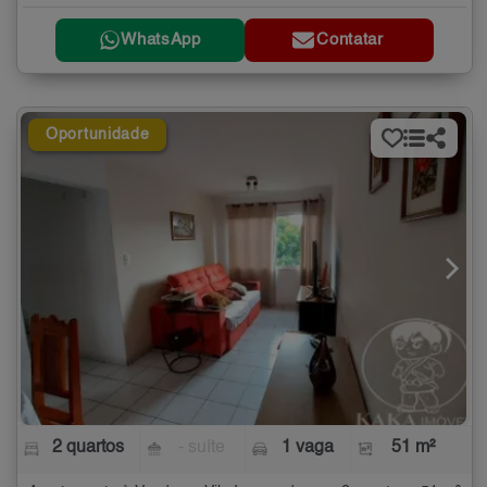
WhatsApp
Contatar
Oportunidade
2 quartos
- suíte
1 vaga
51 m²