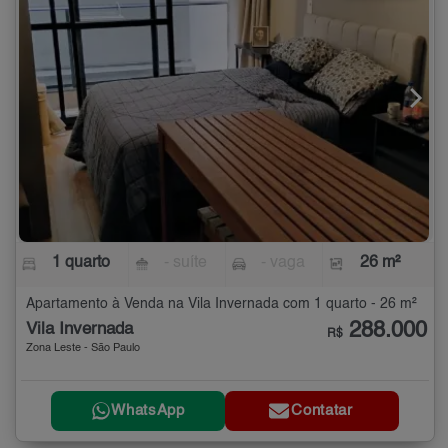
1 quarto
- suíte
- vaga
26 m²
Apartamento à Venda na Vila Invernada com 1 quarto - 26 m²
288.000
Vila Invernada
R$
Zona Leste - São Paulo
WhatsApp
Contatar