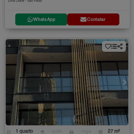
Zona Leste - São Paulo
WhatsApp
Contatar
1 quarto
- suíte
- vaga
27 m²