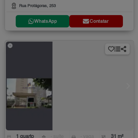
Rua Protágoras, 253
WhatsApp
Contatar
1 quarto
- suíte
- vaga
31 m²