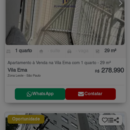
1 quarto
- suíte
- vaga
29 m²
Apartamento à Venda na Vila Ema com 1 quarto - 29 m²
278.990
Vila Ema
R$
Zona Leste - São Paulo
WhatsApp
Contatar
Oportunidade