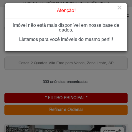
O PORTAL DE IMÓVEIS DA
ZONA LESTE
DE SÃO PAULO
×
Atenção!
Imóvel não está mais disponível em nossa base de
HOME
ZONA LESTE
COMPRAR
VILA EMA
dados.
Imóveis à Venda na Vila Ema, Zona Leste de São Paulo
Listamos para você imóveis do mesmo perfil!
Vila Ema, Zona Leste
Apartamentos 3 Quartos Vila Ema para Venda, Zona
SP
Leste, SP
333 anúncios encontrados
* FILTRO PRINCIPAL *
Refinar e Ordenar