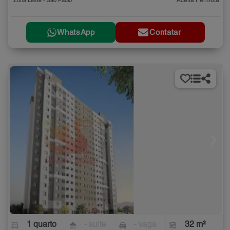
Aceita Permuta
Zona Leste - São Paulo
WhatsApp
Contatar
1 quarto
- suíte
- vaga
32 m²