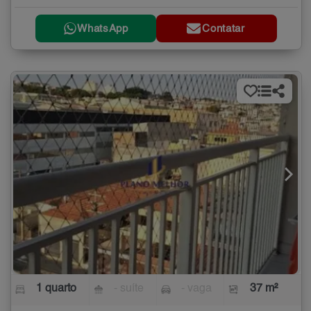
WhatsApp
Contatar
1 quarto
- suíte
- vaga
37 m²