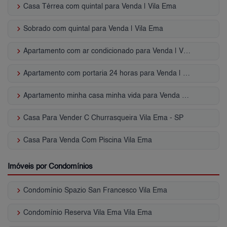
keyboard_arrow_right
Casa Térrea com quintal para Venda | Vila Ema
keyboard_arrow_right
Sobrado com quintal para Venda | Vila Ema
keyboard_arrow_right
Apartamento com ar condicionado para Venda | Vila Ema
keyboard_arrow_right
Apartamento com portaria 24 horas para Venda | Vila Ema
keyboard_arrow_right
Apartamento minha casa minha vida para Venda | Vila Ema
keyboard_arrow_right
Casa Para Vender C Churrasqueira Vila Ema - SP
keyboard_arrow_right
Casa Para Venda Com Piscina Vila Ema
Imóveis por Condomínios
keyboard_arrow_right
Condomínio Spazio San Francesco Vila Ema
keyboard_arrow_right
Condomínio Reserva Vila Ema Vila Ema