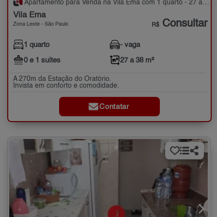
Apartamento para Venda na Vila Ema com 1 quarto - 27 a 38 m²
Vila Ema
Consultar
Zona Leste - São Paulo
R$
1 quarto
- vaga
0 e 1 suítes
27 a 38 m²
A 270m da Estação do Oratório.
Invista em conforto e comodidade.
Contatar