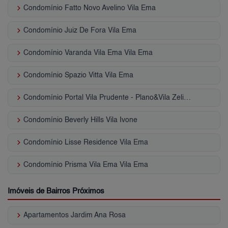
keyboard_arrow_right
Condomínio Fatto Novo Avelino Vila Ema
keyboard_arrow_right
Condomínio Juiz De Fora Vila Ema
keyboard_arrow_right
Condomínio Varanda Vila Ema Vila Ema
keyboard_arrow_right
Condomínio Spazio Vitta Vila Ema
keyboard_arrow_right
Condomínio Portal Vila Prudente - Plano&Vila Zelina Vila Graciosa
keyboard_arrow_right
Condomínio Beverly Hills Vila Ivone
keyboard_arrow_right
Condomínio Lisse Residence Vila Ema
keyboard_arrow_right
Condomínio Prisma Vila Ema Vila Ema
Imóveis de Bairros Próximos
keyboard_arrow_right
Apartamentos Jardim Ana Rosa