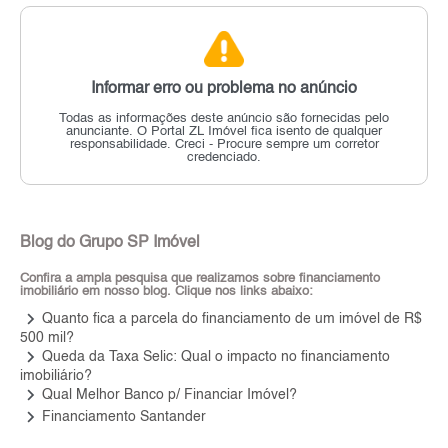
Informar erro ou problema no anúncio
Todas as informações deste anúncio são fornecidas pelo
anunciante.
O Portal ZL Imóvel fica isento de qualquer
responsabilidade.
Creci - Procure sempre um corretor
credenciado.
Blog do Grupo SP Imóvel
Confira a ampla pesquisa que realizamos sobre financiamento
imobiliário em nosso blog. Clique nos links abaixo:
keyboard_arrow_right
Quanto fica a parcela do financiamento de um imóvel de R$
500 mil?
keyboard_arrow_right
Queda da Taxa Selic: Qual o impacto no financiamento
imobiliário?
keyboard_arrow_right
Qual Melhor Banco p/ Financiar Imóvel?
keyboard_arrow_right
Financiamento Santander