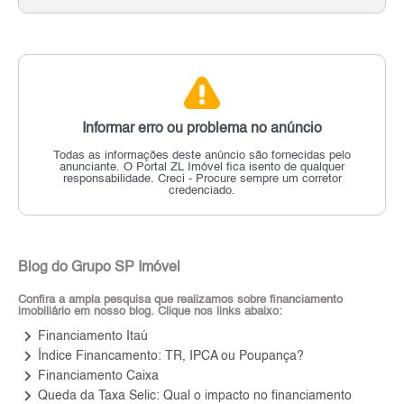
Informar erro ou problema no anúncio
Todas as informações deste anúncio são fornecidas pelo
anunciante.
O Portal ZL Imóvel fica isento de qualquer
responsabilidade.
Creci - Procure sempre um corretor
credenciado.
Blog do Grupo SP Imóvel
Confira a ampla pesquisa que realizamos sobre financiamento
imobiliário em nosso blog. Clique nos links abaixo:
keyboard_arrow_right
Financiamento Itaú
keyboard_arrow_right
Índice Financamento: TR, IPCA ou Poupança?
keyboard_arrow_right
Financiamento Caixa
keyboard_arrow_right
Queda da Taxa Selic: Qual o impacto no financiamento