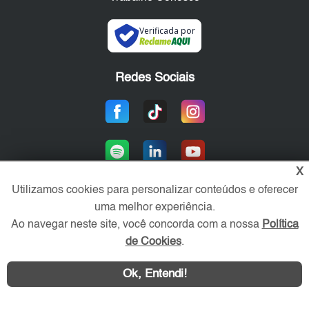
Verificada por
Redes Sociais
X
Utilizamos cookies para personalizar conteúdos e oferecer
uma melhor experiência.
Área exclusiva aos anunciantes,
Ao navegar neste site, você concorda com a nossa
Política
acesse sua conta:
de Cookies
.
Ok, Entendi!
WhatsApp
Contatar