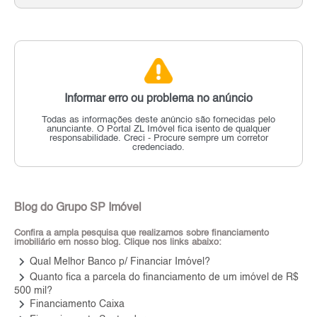
Informar erro ou problema no anúncio
Todas as informações deste anúncio são fornecidas pelo
anunciante.
O Portal ZL Imóvel fica isento de qualquer
responsabilidade.
Creci - Procure sempre um corretor
credenciado.
Blog do Grupo SP Imóvel
Confira a ampla pesquisa que realizamos sobre financiamento
imobiliário em nosso blog. Clique nos links abaixo:
keyboard_arrow_right
Qual Melhor Banco p/ Financiar Imóvel?
keyboard_arrow_right
Quanto fica a parcela do financiamento de um imóvel de R$
500 mil?
keyboard_arrow_right
Financiamento Caixa