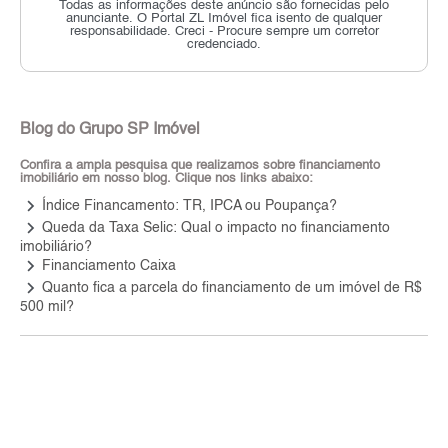
Todas as informações deste anúncio são fornecidas pelo
anunciante.
O Portal ZL Imóvel fica isento de qualquer
responsabilidade.
Creci - Procure sempre um corretor
credenciado.
Blog do Grupo SP Imóvel
Confira a ampla pesquisa que realizamos sobre financiamento
imobiliário em nosso blog. Clique nos links abaixo:
keyboard_arrow_right
Índice Financamento: TR, IPCA ou Poupança?
keyboard_arrow_right
Queda da Taxa Selic: Qual o impacto no financiamento
imobiliário?
keyboard_arrow_right
Financiamento Caixa
keyboard_arrow_right
Quanto fica a parcela do financiamento de um imóvel de R$
500 mil?