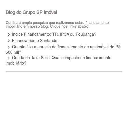
Blog do Grupo SP Imóvel
Confira a ampla pesquisa que realizamos sobre financiamento
imobiliário em nosso blog. Clique nos links abaixo:
keyboard_arrow_right
Índice Financamento: TR, IPCA ou Poupança?
keyboard_arrow_right
Financiamento Santander
keyboard_arrow_right
Quanto fica a parcela do financiamento de um imóvel de R$
500 mil?
keyboard_arrow_right
Queda da Taxa Selic: Qual o impacto no financiamento
imobiliário?