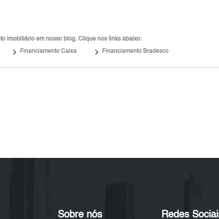
 imobiliário em nosso blog. Clique nos links abaixo:
keyboard_arrow_right
keyboard_arrow_right
Financiamento Caixa
Financiamento Bradesco
Sobre nós
Redes Sociai