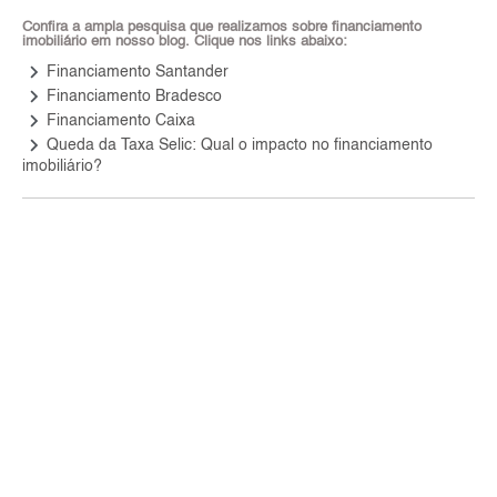
Confira a ampla pesquisa que realizamos sobre financiamento
imobiliário em nosso blog. Clique nos links abaixo:
keyboard_arrow_right
Financiamento Santander
keyboard_arrow_right
Financiamento Bradesco
keyboard_arrow_right
Financiamento Caixa
keyboard_arrow_right
Queda da Taxa Selic: Qual o impacto no financiamento
imobiliário?