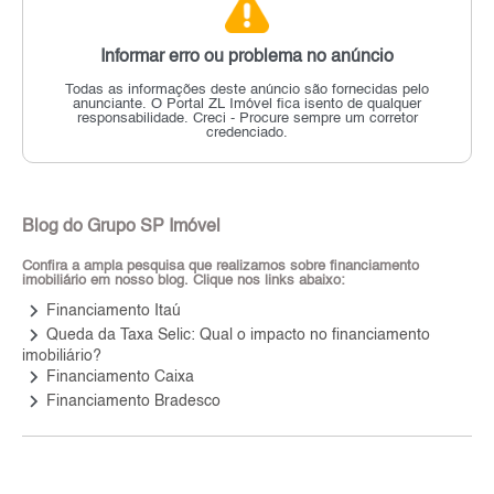
Informar erro ou problema no anúncio
Todas as informações deste anúncio são fornecidas pelo
anunciante.
O Portal ZL Imóvel fica isento de qualquer
responsabilidade.
Creci - Procure sempre um corretor
credenciado.
Blog do Grupo SP Imóvel
Confira a ampla pesquisa que realizamos sobre financiamento
imobiliário em nosso blog. Clique nos links abaixo:
keyboard_arrow_right
Financiamento Itaú
keyboard_arrow_right
Queda da Taxa Selic: Qual o impacto no financiamento
imobiliário?
keyboard_arrow_right
Financiamento Caixa
keyboard_arrow_right
Financiamento Bradesco