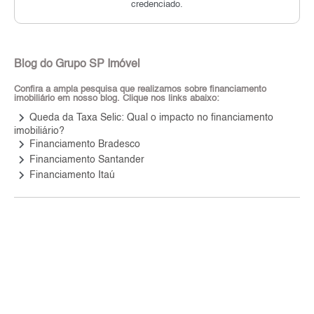
credenciado.
Blog do Grupo SP Imóvel
Confira a ampla pesquisa que realizamos sobre financiamento
imobiliário em nosso blog. Clique nos links abaixo:
keyboard_arrow_right
Queda da Taxa Selic: Qual o impacto no financiamento
imobiliário?
keyboard_arrow_right
Financiamento Bradesco
keyboard_arrow_right
Financiamento Santander
keyboard_arrow_right
Financiamento Itaú