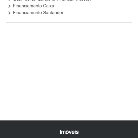
keyboard_arrow_right
Financiamento Caixa
keyboard_arrow_right
Financiamento Santander
Imóveis