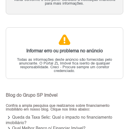
para mais informações.
Informar erro ou problema no anúncio
Todas as informações deste anúncio são fornecidas pelo
anunciante.
O Portal ZL Imóvel fica isento de qualquer
responsabilidade.
Creci - Procure sempre um corretor
credenciado.
Blog do Grupo SP Imóvel
Confira a ampla pesquisa que realizamos sobre financiamento
imobiliário em nosso blog. Clique nos links abaixo:
keyboard_arrow_right
Queda da Taxa Selic: Qual o impacto no financiamento
imobiliário?
keyboard_arrow_right
Qual Melhor Banco p/ Financiar Imóvel?