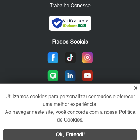
Trabalhe Conosco
Verificada por
Redes Sociais
X
Utilizamos cookies para personalizar conteúdos e oferecer
uma melhor experiência.
Área exclusiva aos anunciantes,
acesse sua conta:
Ao navegar neste site, você concorda com a nossa
Política
de Cookies
.
Ok, Entendi!