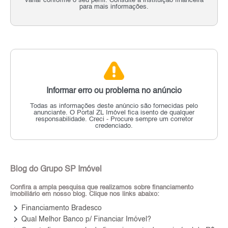
variar conforme o seu perfil. Consulte a instituição financeira
para mais informações.
Informar erro ou problema no anúncio
Todas as informações deste anúncio são fornecidas pelo
anunciante.
O Portal ZL Imóvel fica isento de qualquer
responsabilidade.
Creci - Procure sempre um corretor
credenciado.
Blog do Grupo SP Imóvel
Confira a ampla pesquisa que realizamos sobre financiamento
imobiliário em nosso blog. Clique nos links abaixo:
keyboard_arrow_right
Financiamento Bradesco
keyboard_arrow_right
Qual Melhor Banco p/ Financiar Imóvel?