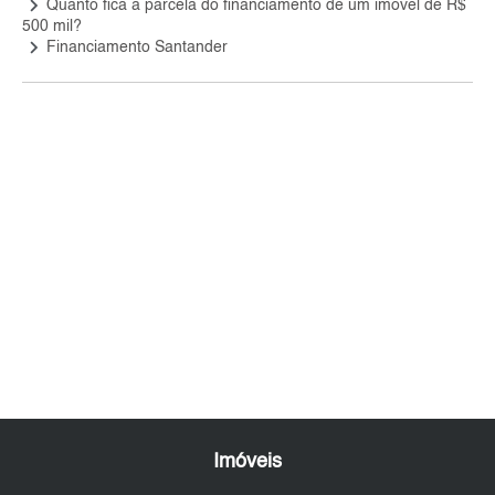
keyboard_arrow_right
Quanto fica a parcela do financiamento de um imóvel de R$
500 mil?
keyboard_arrow_right
Financiamento Santander
Imóveis