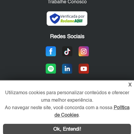
Trabalhe Conosco
Verificada por
Redes Sociais
X
Utilizamos cookies para personalizar conteúdos e oferecer
Área exclusiva aos anunciantes,
uma melhor experiência.
acesse sua conta:
Ao navegar neste site, você concorda com a nossa
Política
de Cookies
.
Ok, Entendi!