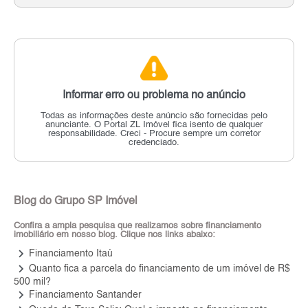
Informar erro ou problema no anúncio
Todas as informações deste anúncio são fornecidas pelo
anunciante.
O Portal ZL Imóvel fica isento de qualquer
responsabilidade.
Creci - Procure sempre um corretor
credenciado.
Blog do Grupo SP Imóvel
Confira a ampla pesquisa que realizamos sobre financiamento
imobiliário em nosso blog. Clique nos links abaixo:
keyboard_arrow_right
Financiamento Itaú
keyboard_arrow_right
Quanto fica a parcela do financiamento de um imóvel de R$
500 mil?
keyboard_arrow_right
Financiamento Santander