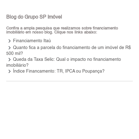
Blog do Grupo SP Imóvel
Confira a ampla pesquisa que realizamos sobre financiamento
imobiliário em nosso blog. Clique nos links abaixo:
keyboard_arrow_right
Financiamento Itaú
keyboard_arrow_right
Quanto fica a parcela do financiamento de um imóvel de R$
500 mil?
keyboard_arrow_right
Queda da Taxa Selic: Qual o impacto no financiamento
imobiliário?
keyboard_arrow_right
Índice Financamento: TR, IPCA ou Poupança?