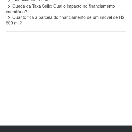
keyboard_arrow_right
Financiamento Itaú
keyboard_arrow_right
Queda da Taxa Selic: Qual o impacto no financiamento
imobiliário?
keyboard_arrow_right
Quanto fica a parcela do financiamento de um imóvel de R$
500 mil?