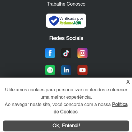
Trabalhe Conosco
Verificada por
Redes Sociais
X
Utilizamos cookies para personalizar conteúdos e oferecer
uma melhor experiência.
Área exclusiva aos anunciantes,
acesse sua conta:
Ao navegar neste site, você concorda com a nossa
Política
de Cookies
.
Ok, Entendi!
WhatsApp
Contatar