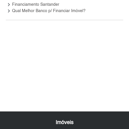
keyboard_arrow_right
Financiamento Santander
keyboard_arrow_right
Qual Melhor Banco p/ Financiar Imóvel?
Imóveis