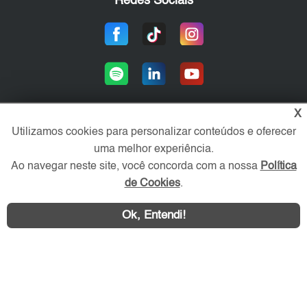
Redes Sociais
X
Utilizamos cookies para personalizar conteúdos e oferecer
Área exclusiva aos anunciantes,
uma melhor experiência.
acesse sua conta:
Ao navegar neste site, você concorda com a nossa
Política
de Cookies
.
Ok, Entendi!
WhatsApp
Contatar