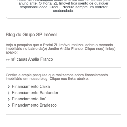
anunciante.
O Portal ZL Imóvel fica isento de qualquer
responsabilidade.
Creci - Procure sempre um corretor
credenciado.
Blog do Grupo SP Imóvel
Veja a pesquisa que o Portal ZL Imóvel realizou sobre o mercado
imobiliário no bairro da(o) Jardim Anália Franco. Clique no(s) link(s)
abaixo:
m² casas Anália Franco
>>
Confira a ampla pesquisa que realizamos sobre financiamento
imobiliário em nosso blog. Clique nos links abaixo:
keyboard_arrow_right
Financiamento Caixa
keyboard_arrow_right
Financiamento Santander
keyboard_arrow_right
Financiamento Itaú
keyboard_arrow_right
Financiamento Bradesco