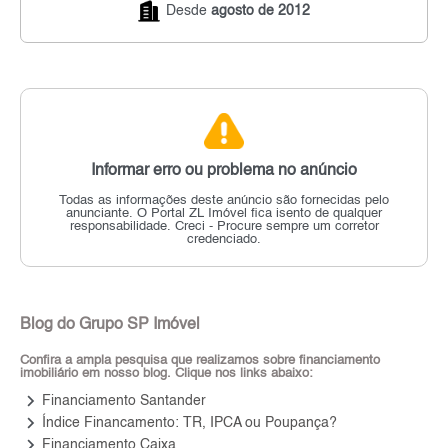
Desde
agosto de 2012
Informar erro ou problema no anúncio
Todas as informações deste anúncio são fornecidas pelo
anunciante.
O Portal ZL Imóvel fica isento de qualquer
responsabilidade.
Creci - Procure sempre um corretor
credenciado.
Blog do Grupo SP Imóvel
Confira a ampla pesquisa que realizamos sobre financiamento
imobiliário em nosso blog. Clique nos links abaixo:
keyboard_arrow_right
Financiamento Santander
keyboard_arrow_right
Índice Financamento: TR, IPCA ou Poupança?
keyboard_arrow_right
Financiamento Caixa