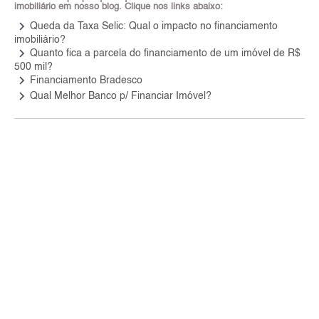
imobiliário em nosso blog. Clique nos links abaixo:
keyboard_arrow_right
Queda da Taxa Selic: Qual o impacto no financiamento
imobiliário?
keyboard_arrow_right
Quanto fica a parcela do financiamento de um imóvel de R$
500 mil?
keyboard_arrow_right
Financiamento Bradesco
keyboard_arrow_right
Qual Melhor Banco p/ Financiar Imóvel?