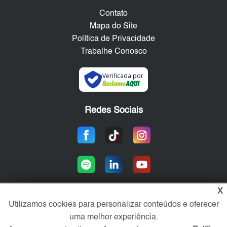
Contato
Mapa do Site
Política de Privacidade
Trabalhe Conosco
Verificada por
Redes Sociais
X
Utilizamos cookies para personalizar conteúdos e oferecer
Área exclusiva aos anunciantes,
uma melhor experiência.
acesse sua conta: