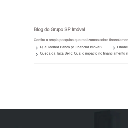
Blog do Grupo SP Imóvel
Confira a ampla pesquisa que realizamos sobre financiamento
keyboard_arrow_right
keyboard_arrow_right
Qual Melhor Banco p/ Financiar Imóvel?
Financ
keyboard_arrow_right
Queda da Taxa Selic: Qual o impacto no financiamento i