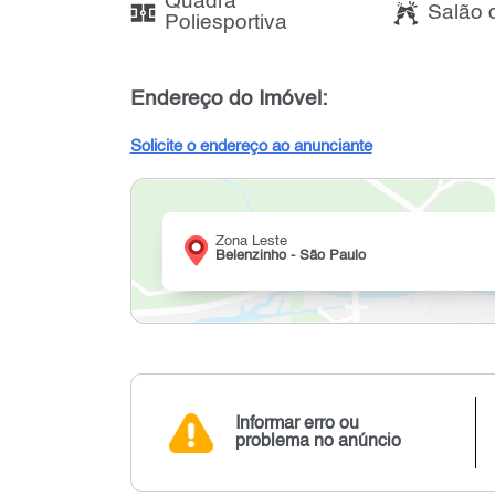
Quadra
Salão 
Poliesportiva
Endereço do Imóvel:
Solicite o endereço ao anunciante
Zona Leste
Belenzinho - São Paulo
Informar erro ou
problema no anúncio