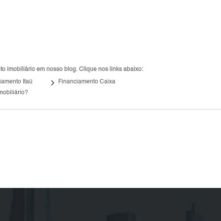
 imobiliário em nosso blog. Clique nos links abaixo:
keyboard_arrow_right
iamento Itaú
Financiamento Caixa
mobiliário?