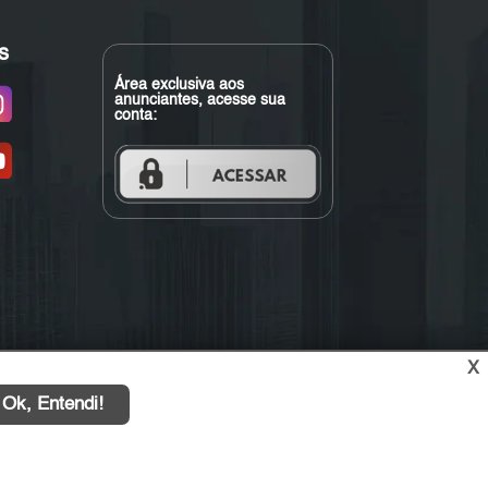
s
Área exclusiva aos
anunciantes, acesse sua
conta:
X
Ok, Entendi!