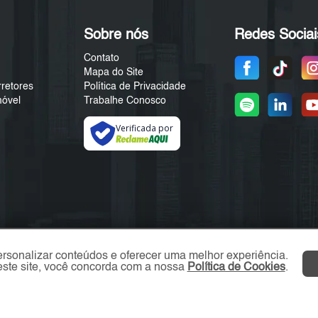
Sobre nós
Redes Sociai
Contato
Mapa do Site
rretores
Política de Privacidade
móvel
Trabalhe Conosco
Verificada por
ersonalizar conteúdos e oferecer uma melhor experiência.
ste site, você concorda com a nossa
Política de Cookies
.
ZL Imóvel © 2026 - Todos os direitos reservados