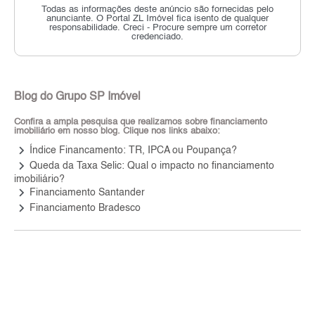
Todas as informações deste anúncio são fornecidas pelo
anunciante.
O Portal ZL Imóvel fica isento de qualquer
responsabilidade.
Creci - Procure sempre um corretor
credenciado.
Blog do Grupo SP Imóvel
Confira a ampla pesquisa que realizamos sobre financiamento
imobiliário em nosso blog. Clique nos links abaixo:
keyboard_arrow_right
Índice Financamento: TR, IPCA ou Poupança?
keyboard_arrow_right
Queda da Taxa Selic: Qual o impacto no financiamento
imobiliário?
keyboard_arrow_right
Financiamento Santander
keyboard_arrow_right
Financiamento Bradesco