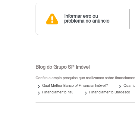
Informar erro ou
problema no anúncio
Blog do Grupo SP Imóvel
Confira a ampla pesquisa que realizamos sobre financiamento
keyboard_arrow_right
keyboard_arrow_right
Qual Melhor Banco p/ Financiar Imóvel?
Quanto
keyboard_arrow_right
keyboard_arrow_right
Financiamento Itaú
Financiamento Bradesco