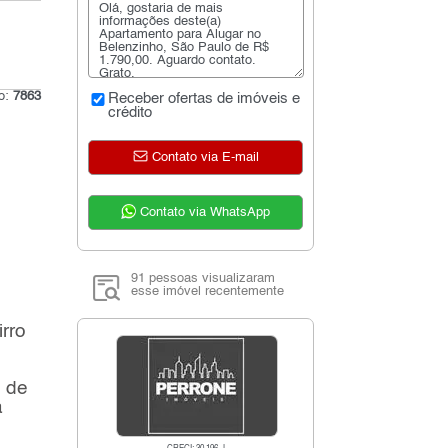
go:
7863
Receber ofertas de imóveis e
crédito
Contato via E-mail
Contato via WhatsApp
91 pessoas visualizaram
esse imóvel recentemente
rro
m de
a