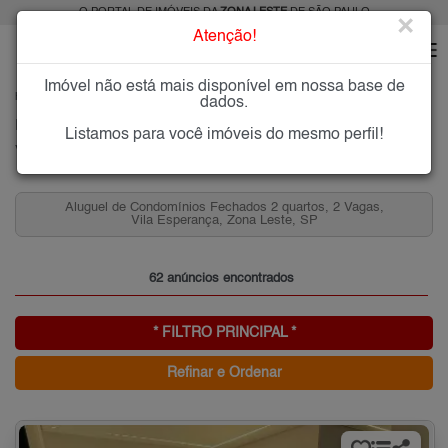
O PORTAL DE IMÓVEIS DA
ZONA LESTE
DE SÃO PAULO
×
Atenção!
Imóvel não está mais disponível em nossa base de
HOME
ZONA LESTE
ALUGAR
VILA ESPERANÇA
dados.
Imóveis para Alugar na Vila Esperança, Zona Leste de São Paulo, SP
Listamos para você imóveis do mesmo perfil!
Vila Esperança, Zona Leste
Aluguel de Condomínios Fechados 2 quartos, 2 Vagas,
Vila Esperança, Zona Leste, SP
62 anúncios encontrados
* FILTRO PRINCIPAL *
Refinar e Ordenar