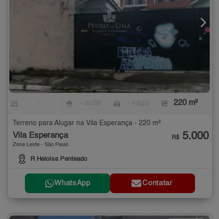
-
- suíte
- vaga
220 m²
Terreno para Alugar na Vila Esperança - 220 m²
5.000
Vila Esperança
R$
Zona Leste - São Paulo
R Heloísa Penteado
WhatsApp
Contatar