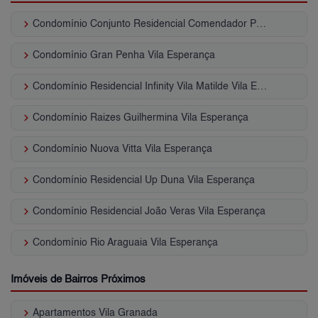
keyboard_arrow_right
Condomínio Conjunto Residencial Comendador Pedro Lima Vila Esperança
keyboard_arrow_right
Condomínio Gran Penha Vila Esperança
keyboard_arrow_right
Condomínio Residencial Infinity Vila Matilde Vila Esperança
keyboard_arrow_right
Condomínio Raizes Guilhermina Vila Esperança
keyboard_arrow_right
Condomínio Nuova Vitta Vila Esperança
keyboard_arrow_right
Condomínio Residencial Up Duna Vila Esperança
keyboard_arrow_right
Condomínio Residencial João Veras Vila Esperança
keyboard_arrow_right
Condomínio Rio Araguaia Vila Esperança
Imóveis de Bairros Próximos
keyboard_arrow_right
Apartamentos Vila Granada