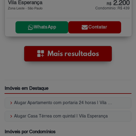
2.200
Vila Esperança
R$
Condomínio: R$ 439
Zona Leste - São Paulo
WhatsApp
Contatar
Imóveis em Destaque
keyboard_arrow_right
Alugar Apartamento com portaria 24 horas | Vila Esperança
keyboard_arrow_right
Alugar Casa Térrea com quintal | Vila Esperança
Imóveis por Condomínios