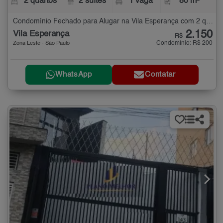
2 quartos
2 suítes
1 vaga
80 m²
Condomínio Fechado para Alugar na Vila Esperança com 2 quartos - 80 m²
2.150
Vila Esperança
R$
Condomínio: R$ 200
Zona Leste - São Paulo
WhatsApp
Contatar