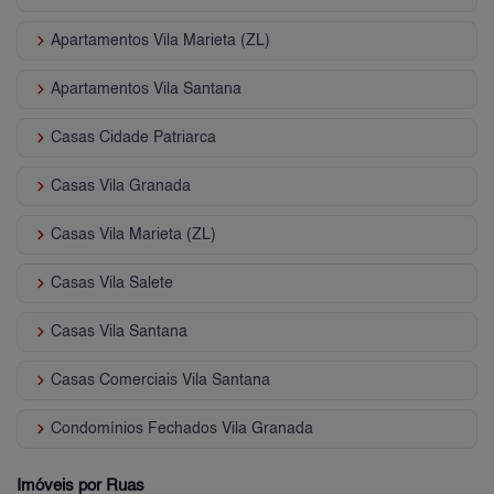
keyboard_arrow_right
Apartamentos Vila Marieta (ZL)
keyboard_arrow_right
Apartamentos Vila Santana
keyboard_arrow_right
Casas Cidade Patriarca
keyboard_arrow_right
Casas Vila Granada
keyboard_arrow_right
Casas Vila Marieta (ZL)
keyboard_arrow_right
Casas Vila Salete
keyboard_arrow_right
Casas Vila Santana
keyboard_arrow_right
Casas Comerciais Vila Santana
keyboard_arrow_right
Condomínios Fechados Vila Granada
Imóveis por Ruas