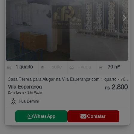
1 quarto
- suíte
- vaga
70 m²
Casa Térrea para Alugar na Vila Esperança com 1 quarto - 70 m²
2.800
Vila Esperança
R$
Zona Leste - São Paulo
Rua Demini
WhatsApp
Contatar