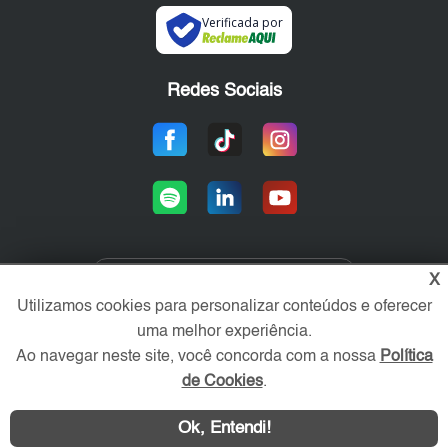
Verificada por
Redes Sociais
X
Área exclusiva aos anunciantes,
Utilizamos cookies para personalizar conteúdos e oferecer
acesse sua conta:
uma melhor experiência.
Ao navegar neste site, você concorda com a nossa
Política
de Cookies
.
Ok, Entendi!
WhatsApp
Contatar