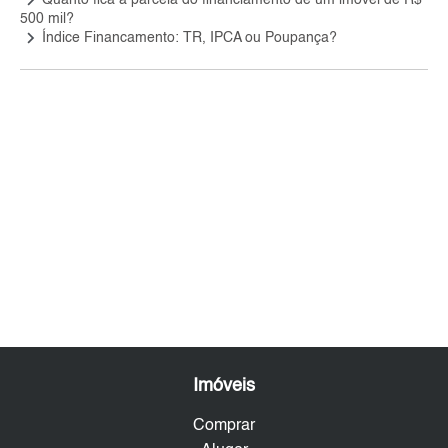
keyboard_arrow_right
Quanto fica a parcela do financiamento de um imóvel de R$
500 mil?
keyboard_arrow_right
Índice Financamento: TR, IPCA ou Poupança?
Imóveis
Comprar