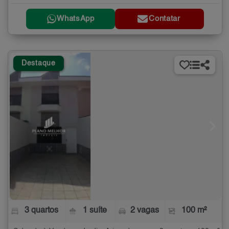
WhatsApp
Contatar
Destaque
3 quartos
1 suíte
2 vagas
100 m²