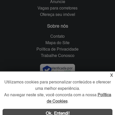
Anuncie
Vagas para corretores
Ofereça seu imóvel
Sobre nós
Contato
Mapa do Site
Política de Privacidade
Trabalhe Conosco
Verificada por
X
Utilizamos cookies para personalizar conteúdos e oferecer
Redes Sociais
uma melhor experiência.
Ao navegar neste site, você concorda com a nossa
Política
de Cookies
.
Ok, Entendi!