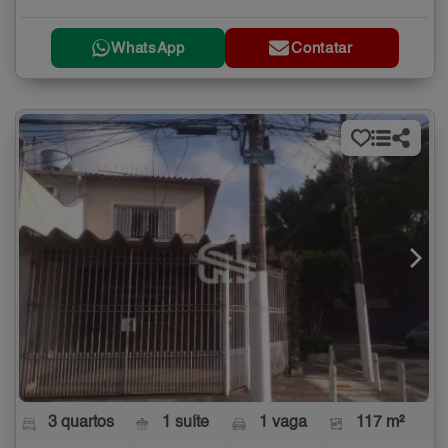
WhatsApp
Contatar
3 quartos
1 suíte
1 vaga
117 m²