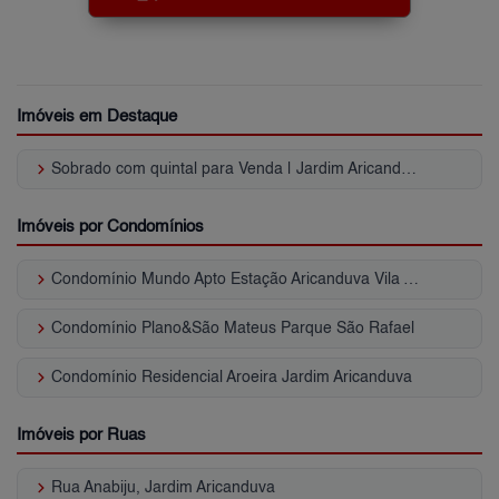
Imóveis em Destaque
keyboard_arrow_right
Sobrado com quintal para Venda | Jardim Aricanduva
Imóveis por Condomínios
keyboard_arrow_right
Condomínio Mundo Apto Estação Aricanduva Vila Aricanduva
keyboard_arrow_right
Condomínio Plano&São Mateus Parque São Rafael
keyboard_arrow_right
Condomínio Residencial Aroeira Jardim Aricanduva
Imóveis por Ruas
keyboard_arrow_right
Rua Anabiju, Jardim Aricanduva