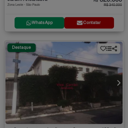
320.000
R$
Zona Leste - São Paulo
R$ 340.000
WhatsApp
Contatar
Destaque