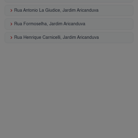
keyboard_arrow_right
Rua Antonio La Giudice, Jardim Aricanduva
keyboard_arrow_right
Rua Formoselha, Jardim Aricanduva
keyboard_arrow_right
Rua Henrique Carnicelli, Jardim Aricanduva