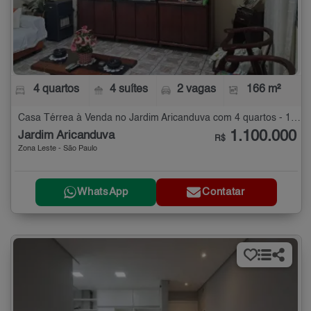
4 quartos
4 suítes
2 vagas
166 m²
Casa Térrea à Venda no Jardim Aricanduva com 4 quartos - 166 m²
1.100.000
Jardim Aricanduva
R$
Zona Leste - São Paulo
WhatsApp
Contatar