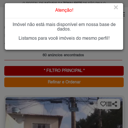
O PORTAL DE IMÓVEIS DA
ZONA LESTE
DE SÃO PAULO
×
Atenção!
Imóvel não está mais disponível em nossa base de
HOME
ZONA LESTE
COMPRAR
JARDIM ARICANDUVA
dados.
Imóveis à Venda no Jardim Aricanduva, Zona Leste de São Paulo
Listamos para você imóveis do mesmo perfil!
Jardim Aricanduva, Zona Leste
60 anúncios encontrados
* FILTRO PRINCIPAL *
Refinar e Ordenar